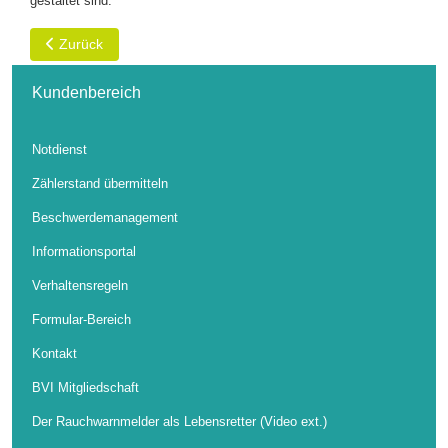
gestaltet sind.
Vorheriger Beitrag: Die Eigentümerversammlung
Zurück
Kundenbereich
Notdienst
Zählerstand übermitteln
Beschwerdemanagement
Informationsportal
Verhaltensregeln
Formular-Bereich
Kontakt
BVI Mitgliedschaft
Der Rauchwarnmelder als Lebensretter (Video ext.)